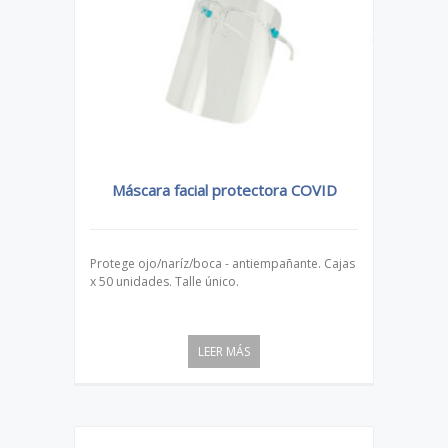
VID
Máscara facial protectora COVID
Má
 Cajas
Protege ojo/naríz/boca - antiempañante. Cajas
Proteg
x 50 unidades. Talle único.
x 50 u
LEER MÁS