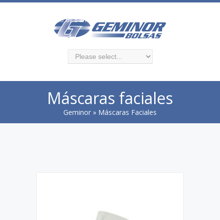
Monte Caseros 3383, local 2. Montevideo
Atencion al público de 8 a 13 y 14 a 18 hs
Máscaras faciales
Geminor
» Máscaras Faciales