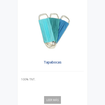
Tapabocas
100% TNT.
100% 
LEER MÁS