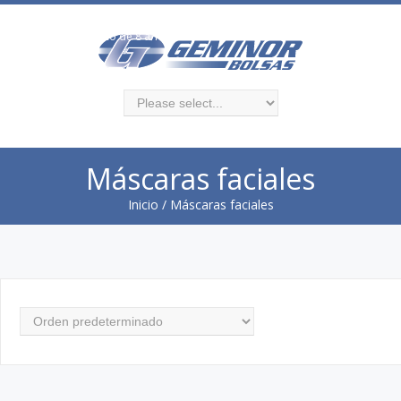
Monte Caseros 3383, local 2. Montevideo
Atencion al público de 8 a 13 y 14 a 18 hs
Máscaras faciales
Inicio
/ Máscaras faciales