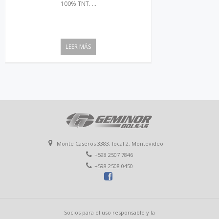
100% TNT. ...
LEER MÁS
Monte Caseros 3383, local 2. Montevideo
+598 2507 7846
+598 2508 0450
Socios para el uso responsable y la