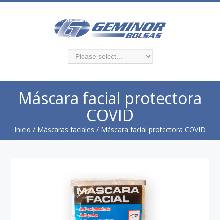
Monte Caseros 3383, local 2. Montevideo
Atencion al público de 8 a 13 y 14 a 18 hs
Máscara facial protectora
COVID
Inicio
/
Máscaras faciales
/ Máscara facial protectora COVID