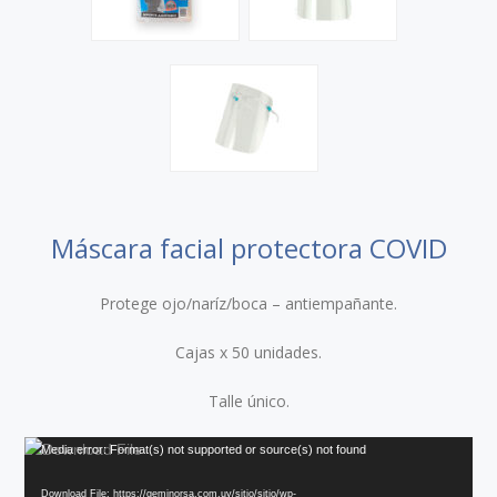
Máscara facial protectora COVID
Protege ojo/naríz/boca – antiempañante.
Cajas x 50 unidades.
Talle único.
Reproductor
Media error: Format(s) not supported or source(s) not found
de
Download File: https://geminorsa.com.uy/sitio/sitio/wp-